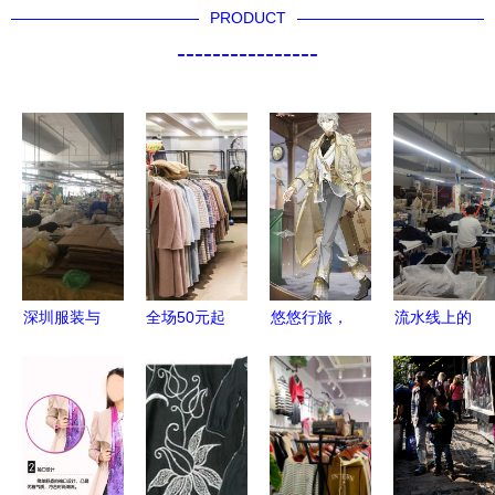
PRODUCT
----------------
深圳服装与
全场50元起
悠悠行旅，
流水线上的
首商网 时
清仓处理，
风华尽展
身体——一
尚服饰之都
大兴这家服
德州扒鸡新
名服装厂工
的新舞台
装工厂要南
装《武林佳
人的自述
迁了
话》