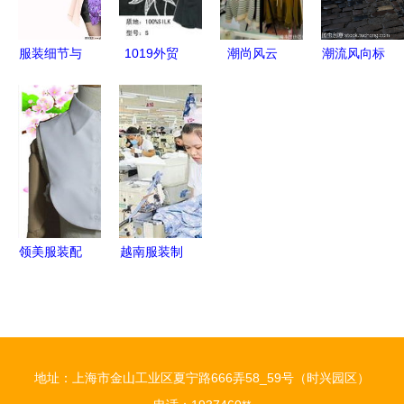
服装细节与
1019外贸
潮尚风云
潮流风向标
产品亮点
精品服饰
闵行服饰经
卡姆登市场
从设计到呈
品质与潮流
营之道
服装模特及
现的深度融
的完美融合
其穿搭风格
合
探析
领美服装配
越南服装制
饰 精致点
造业 机遇
缀，定义时
与挑战并存
尚新格调
——最新产
地址：上海市金山工业区夏宁路666弄58_59号（时兴园区）
品全览与深