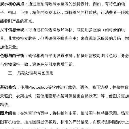
展示核心卖点
：通过挂拍清晰展示童装的独特设计。例如，有特色的领
子、袖口、下摆，精美的图案印花，或特殊的面料质感。让消费者一眼就
能看到产品的亮点。
尺寸信息呈现
：可通过在旁边摆放尺码标、或使用参照物（如可爱的玩
具、儿童模特立牌等，但需确保不喧宾夺主）来直观暗示服装的尺码，增
加信息量。
色彩与白平衡
：确保相机白平衡设置准确，拍摄后需校对图片色彩，务必
与实物保持一致，避免色差引发售后问题。
三、 后期处理与网图应用
基础修饰
：使用Photoshop等软件进行裁剪、调色、修正透视，并修掉背
景瑕疵、衣架挂钩（若使用隐形衣架可保留更自然状态）等，使图片更加
精致。
图片组合
：在淘宝详情页中，将挂拍的主图、细节图与模特展示图、场景
图有机结合。挂拍图能提供客观、标准的产品信息，而模特图则能展示上