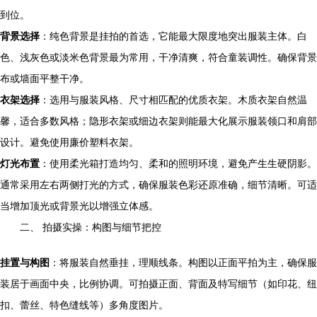
到位。
背景选择
：纯色背景是挂拍的首选，它能最大限度地突出服装主体。白
色、浅灰色或淡米色背景最为常用，干净清爽，符合童装调性。确保背景
布或墙面平整干净。
衣架选择
：选用与服装风格、尺寸相匹配的优质衣架。木质衣架自然温
馨，适合多数风格；隐形衣架或细边衣架则能最大化展示服装领口和肩部
设计。避免使用廉价塑料衣架。
灯光布置
：使用柔光箱打造均匀、柔和的照明环境，避免产生生硬阴影。
通常采用左右两侧打光的方式，确保服装色彩还原准确，细节清晰。可适
当增加顶光或背景光以增强立体感。
二、 拍摄实操：构图与细节把控
挂置与构图
：将服装自然垂挂，理顺线条。构图以正面平拍为主，确保服
装居于画面中央，比例协调。可拍摄正面、背面及特写细节（如印花、纽
扣、蕾丝、特色缝线等）多角度图片。